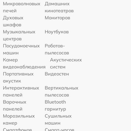
Микроволновых
Домашних
печей
кинотеатров
Духовых
Мониторов
шкафов
Музыкальных
Ноутбуков
центров
Посудомоечных
Роботов-
машин
пылесосов
Камер
Акустических
видеонаблюдения
систем
Портативных
Видеостен
акустик
Интерактивных
Вертикальных
панелей
пылесосов
Варочных
Bluetooth
панелей
гарнитур
Морозильных
Сушильных
камер
машин
Смартфонов
Смарт-часов