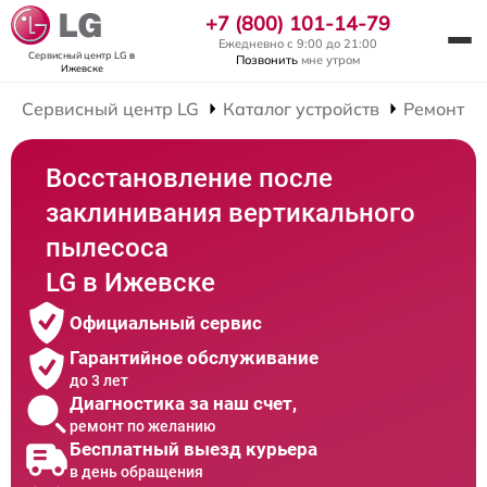
+7 (800) 101-14-79
Ежедневно с 9:00 до 21:00
Сервисный центр LG
в
Позвонить
мне утром
Ижевске
Сервисный центр LG
Каталог устройств
Ремонт В
Восстановление после
заклинивания вертикального
пылесоса
LG в Ижевске
Официальный сервис
Гарантийное обслуживание
до 3 лет
Диагностика за наш счет,
ремонт по желанию
Бесплатный выезд курьера
в день обращения