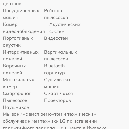
центров
Посудомоечных
Роботов-
машин
пылесосов
Камер
Акустических
видеонаблюдения
систем
Портативных
Видеостен
акустик
Интерактивных
Вертикальных
панелей
пылесосов
Варочных
Bluetooth
панелей
гарнитур
Морозильных
Сушильных
камер
машин
Смартфонов
Смарт-часов
Пылесосов
Проекторов
Наушников
Мы занимаемся ремонтом и техническим
обслуживанием техники LG по истечении
гарантийного периода. Наш центр в Ижевске