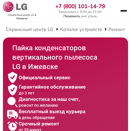
+7 (800) 101-14-79
Ежедневно с 9:00 до 21:00
Сервисный центр LG
в
Позвонить
мне утром
Ижевске
Сервисный центр LG
Каталог устройств
Ремонт В
Пайка конденсаторов
вертикального пылесоса
LG в Ижевске
Официальный сервис
Гарантийное обслуживание
до 3 лет
Диагностика за наш счет,
ремонт по желанию
Бесплатный выезд курьера
в день обращения
Срочный ремонт
от 35 минут