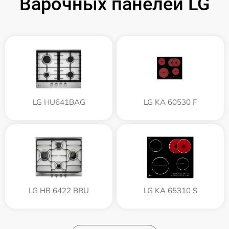
Варочных панелей LG
LG HU641BAG
LG KA 60530 F
LG HB 6422 BRU
LG KA 65310 S