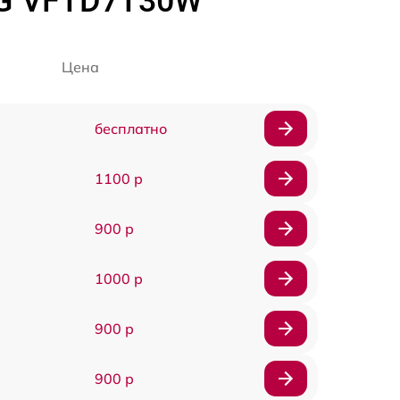
LG VFTD7T30W
Цена
бесплатно
1100 р
900 р
1000 р
900 р
900 р