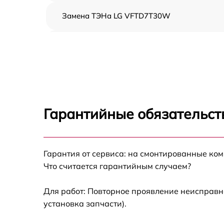
Замена ТЭНа LG VFTD7T30W
Восстановление функций системы
вентилирования LG VFTD7T30W
Замена устройств управления LG
VFTD7T30W
Устранение засора LG VFTD7T30W
Гарантийные обязательст
Замена питающего кабеля LG VFTD7T30W
Гарантия от сервиса: на смонтированные ко
Замена дисплея LG VFTD7T30W
Что считается гарантийным случаем?
Замена подсветки индикаторов LG
VFTD7T30W
Для работ: Повторное проявление неисправн
установка запчасти).
Замена электродвигателя LG VFTD7T30W