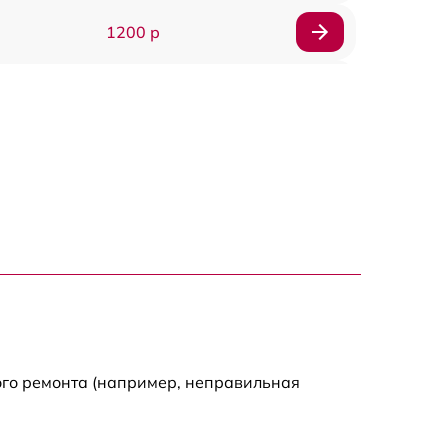
1200 р
1400 р
800 р
1600 р
1100 р
1000 р
900 р
ого ремонта (например, неправильная
1100 р