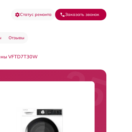
Статус ремонта
Заказать звонок
ы
Отзывы
шины VFTD7T30W