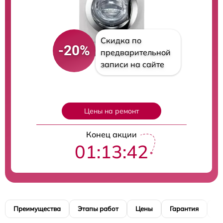
Скидка по
-20%
предварительной
записи на сайте
Цены на ремонт
Конец акции
01:13:41
Преимущества
Этапы работ
Цены
Гарантия
М