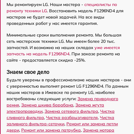
Мы ремонтируем LG. Наши мастера -
специалисты по
ремонту техники LG
. Восстановить модель F1296ND4 для
мастеров не будет новой задачей. На все виды
проведенных работ у нас имеется гарантия.
Минимальные сроки выполнения ремонта. Мы большая
сеть мастерских техники LG. Мы имеем более 20 тыс.
запчастей. И возможно на наших складах
уже имеется
запчасть на модель F1296ND4
. При заказе ремонта на
сайте - предоставляется скидка -25%.
Знаем свое дело
Будьте уверены в профессионализме наших мастеров - они
с уверенностью выполнят ремонт LG F1296ND4. По данным
наших мастеров в Ижевске по ремонту LG, наиболее
востребованы следующие услуги:
Замена приводного
ремня
,
Замена шкива барабана
,
Замена жгута
электропроводки
,
Замена сетевого фильтра
,
Чистка
сливного фильтра
,
Чистка разбрызгивателя
,
Чистка
заливного фильтра-сеточки
,
Ремонт или замена петли
двери
,
Ремонт или замена патрубка
,
Замена мотора