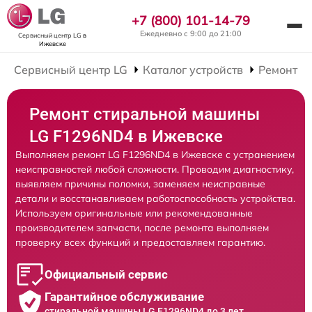
+7 (800) 101-14-79
Ежедневно с 9:00 до 21:00
Сервисный центр LG
в
Ижевске
Сервисный центр LG
Каталог устройств
Ремонт С
Ремонт стиральной машины
LG F1296ND4 в Ижевске
Выполняем ремонт LG F1296ND4 в Ижевске с устранением
неисправностей любой сложности. Проводим диагностику,
выявляем причины поломки, заменяем неисправные
детали и восстанавливаем работоспособность устройства.
Используем оригинальные или рекомендованные
производителем запчасти, после ремонта выполняем
проверку всех функций и предоставляем гарантию.
Официальный сервис
Гарантийное обслуживание
стиральной машины LG F1296ND4 до 3 лет