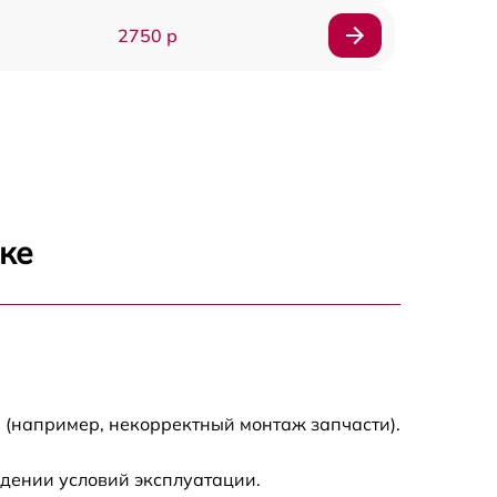
2750 р
850 р
2450 р
1800 р
ке
1100 р
1100 р
1800 р
 (например, некорректный монтаж запчасти).
1000 р
дении условий эксплуатации.