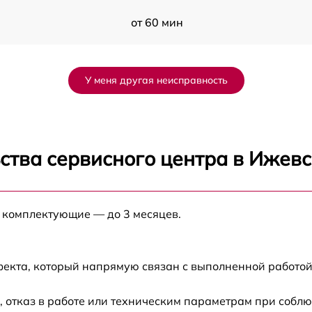
от 60 мин
от 60 мин
У меня другая неисправность
от 60 мин
от 60 мин
ства сервисного центра в Ижевс
от 60 мин
е комплектующие — до 3 месяцев.
от 60 мин
от 60 мин
фекта, который напрямую связан с выполненной работой
от 60 мин
 отказ в работе или техническим параметрам при соблю