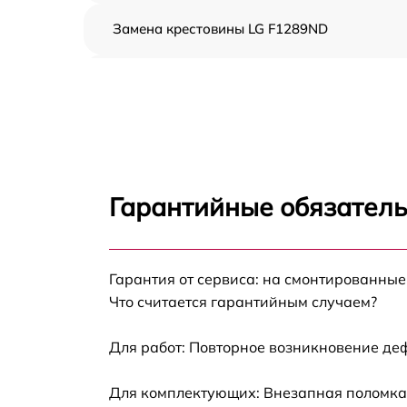
Замена крестовины LG F1289ND
Корпусный ремонт (замена резинок,
креплений, кнопок) LG F1289ND
Ремонт платы управления (восстановление)
LG F1289ND
Замена блока управления LG F1289ND
Гарантийные обязатель
Ремонт/замена датчика температуры LG
F1289ND
Гарантия от сервиса: на смонтированны
Замена УБЛ LG F1289ND
Что считается гарантийным случаем?
Замена циркуляционного насоса LG
F1289ND
Для работ: Повторное возникновение де
Замена сливного шланга LG F1289ND
Для комплектующих: Внезапная поломка,