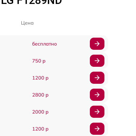
 LG F1289ND
Цена
бесплатно
750 р
1200 р
2800 р
2000 р
1200 р