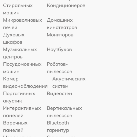
Стиральных
Кондиционеров
машин
Микроволновых
Домашних
печей
кинотеатров
Духовых
Мониторов
шкафов
Музыкальных
Ноутбуков
центров
Посудомоечных
Роботов-
машин
пылесосов
Камер
Акустических
видеонаблюдения
систем
Портативных
Видеостен
акустик
Интерактивных
Вертикальных
панелей
пылесосов
Варочных
Bluetooth
панелей
гарнитур