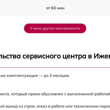
от 60 мин
от 60 мин
У меня другая неисправность
от 60 мин
от 60 мин
льства сервисного центра в Иже
от 60 мин
ные комплектующие — до 3 месяцев.
от 60 мин
от 60 мин
екта, который прямо обусловлен с выполненной работой
от 60 мин
 выход из строя, отказ в работе или техническим пар