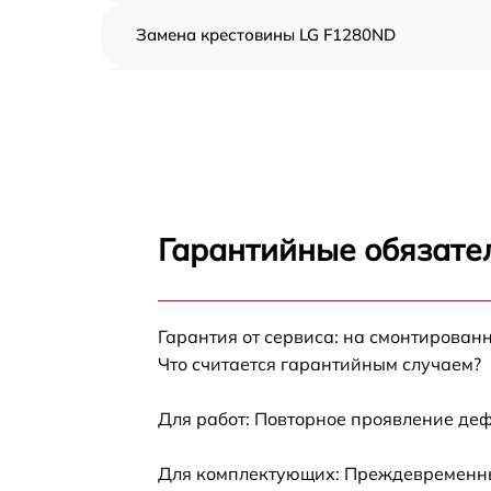
Замена крестовины LG F1280ND
Корпусный ремонт (замена резинок,
креплений, кнопок) LG F1280ND
Ремонт платы управления (восстановление)
LG F1280ND
Замена блока управления LG F1280ND
Гарантийные обязате
Ремонт/замена датчика температуры LG
F1280ND
Гарантия от сервиса: на смонтирован
Замена УБЛ LG F1280ND
Что считается гарантийным случаем?
Замена циркуляционного насоса LG
F1280ND
Для работ: Повторное проявление деф
Замена сливного шланга LG F1280ND
Для комплектующих: Преждевременный