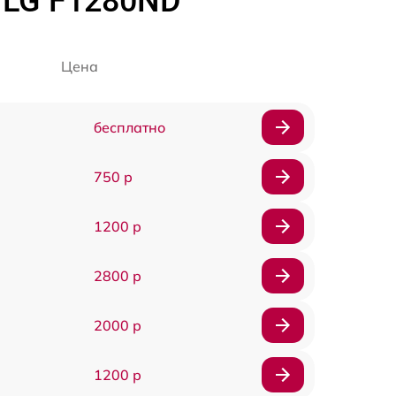
 LG F1280ND
Цена
бесплатно
750 р
1200 р
2800 р
2000 р
1200 р