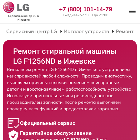
+7 (800) 101-14-79
Ежедневно с 9:00 до 21:00
Сервисный центр LG
в
Ижевске
Сервисный центр LG
Каталог устройств
Ремонт С
Ремонт стиральной машины
LG F1256ND в Ижевске
Выполняем ремонт LG F1256ND в Ижевске с устранением
неисправностей любой сложности. Проводим диагностику,
выявляем причины поломки, заменяем неисправные
детали и восстанавливаем работоспособность устройства.
Используем оригинальные или рекомендованные
производителем запчасти, после ремонта выполняем
проверку всех функций и предоставляем гарантию.
Официальный сервис
Гарантийное обслуживание
стиральной машины LG F1256ND до 3 лет