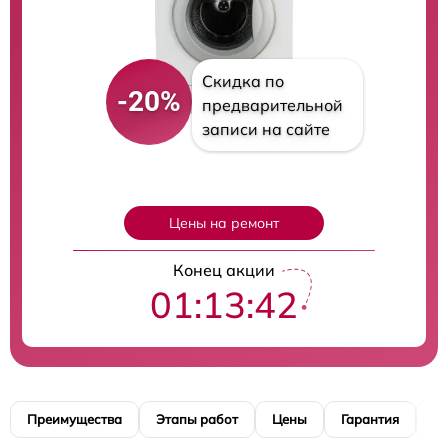
Скидка по
-20%
предварительной
записи на сайте
Цены на ремонт
Конец акции
01:13:41
Преимущества
Этапы работ
Цены
Гарантия
М