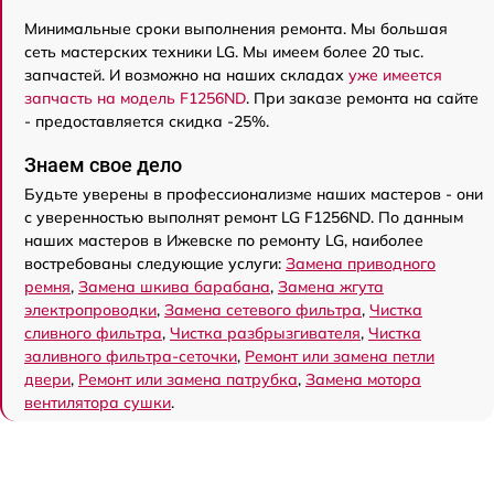
Минимальные сроки выполнения ремонта. Мы большая
сеть мастерских техники LG. Мы имеем более 20 тыс.
запчастей. И возможно на наших складах
уже имеется
запчасть на модель F1256ND
. При заказе ремонта на сайте
- предоставляется скидка -25%.
Знаем свое дело
Будьте уверены в профессионализме наших мастеров - они
с уверенностью выполнят ремонт LG F1256ND. По данным
наших мастеров в Ижевске по ремонту LG, наиболее
востребованы следующие услуги:
Замена приводного
ремня
,
Замена шкива барабана
,
Замена жгута
электропроводки
,
Замена сетевого фильтра
,
Чистка
сливного фильтра
,
Чистка разбрызгивателя
,
Чистка
заливного фильтра-сеточки
,
Ремонт или замена петли
двери
,
Ремонт или замена патрубка
,
Замена мотора
вентилятора сушки
.