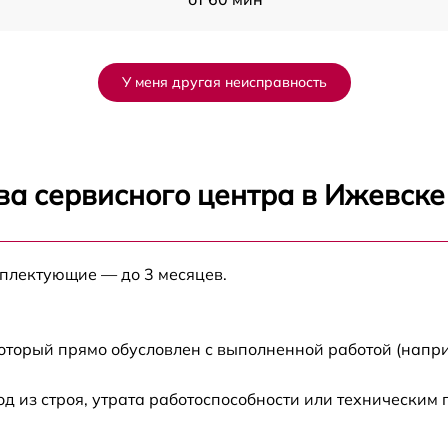
от 60 мин
У меня другая неисправность
от 60 мин
от 60 мин
ва сервисного центра в Ижевске
от 60 мин
мплектующие — до 3 месяцев.
от 60 мин
от 60 мин
который прямо обусловлен с выполненной работой (напри
от 60 мин
 из строя, утрата работоспособности или техническим
от 60 мин