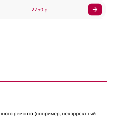
2750 р
850 р
2450 р
1800 р
1100 р
1100 р
1800 р
енного ремонта (например, некорректный
1000 р