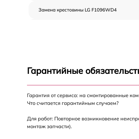
Замена крестовины LG F1096WD4
Корпусный ремонт (замена резинок,
креплений, кнопок) LG F1096WD4
Ремонт платы управления (восстановление)
LG F1096WD4
Замена блока управления LG F1096WD4
Гарантийные обязательст
Ремонт/замена датчика температуры LG
F1096WD4
Гарантия от сервиса: на смонтированные ко
Замена УБЛ LG F1096WD4
Что считается гарантийным случаем?
Замена циркуляционного насоса LG
F1096WD4
Для работ: Повторное возникновение неиспр
монтаж запчасти).
Замена сливного шланга LG F1096WD4