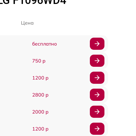
LG F1096WD4
Цена
бесплатно
750 р
1200 р
2800 р
2000 р
1200 р