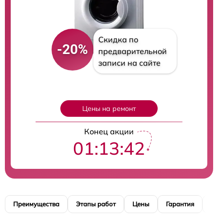
Скидка по
-20%
предварительной
записи на сайте
Цены на ремонт
Конец акции
01:13:41
Преимущества
Этапы работ
Цены
Гарантия
М