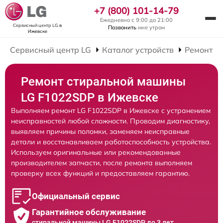
+7 (800) 101-14-79
Ежедневно с 9:00 до 21:00
Сервисный центр LG
в
Позвонить
мне утром
Ижевске
Сервисный центр LG
Каталог устройств
Ремонт С
Ремонт стиральной машины
LG F1022SDP в Ижевске
Выполняем ремонт LG F1022SDP в Ижевске с устранением
неисправностей любой сложности. Проводим диагностику,
выявляем причины поломки, заменяем неисправные
детали и восстанавливаем работоспособность устройства.
Используем оригинальные или рекомендованные
производителем запчасти, после ремонта выполняем
проверку всех функций и предоставляем гарантию.
Официальный сервис
Гарантийное обслуживание
стиральной машины LG F1022SDP до 3 лет