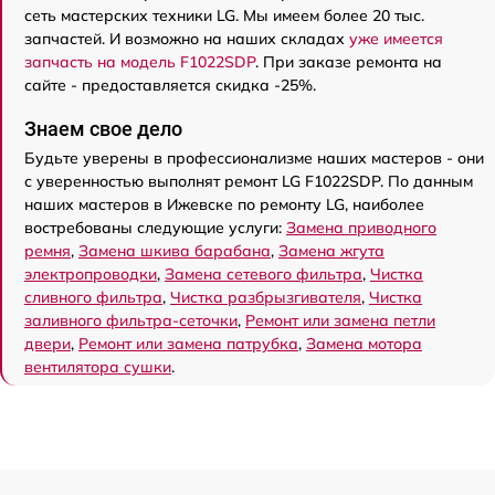
сеть мастерских техники LG. Мы имеем более 20 тыс.
запчастей. И возможно на наших складах
уже имеется
запчасть на модель F1022SDP
. При заказе ремонта на
сайте - предоставляется скидка -25%.
Знаем свое дело
Будьте уверены в профессионализме наших мастеров - они
с уверенностью выполнят ремонт LG F1022SDP. По данным
наших мастеров в Ижевске по ремонту LG, наиболее
востребованы следующие услуги:
Замена приводного
ремня
,
Замена шкива барабана
,
Замена жгута
электропроводки
,
Замена сетевого фильтра
,
Чистка
сливного фильтра
,
Чистка разбрызгивателя
,
Чистка
заливного фильтра-сеточки
,
Ремонт или замена петли
двери
,
Ремонт или замена патрубка
,
Замена мотора
вентилятора сушки
.