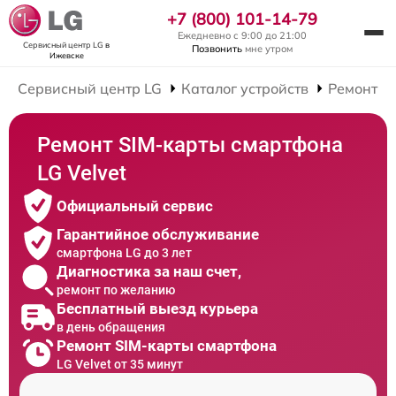
+7 (800) 101-14-79
Ежедневно с 9:00 до 21:00
Сервисный центр LG
в
Позвонить
мне утром
Ижевске
Сервисный центр LG
Каталог устройств
Ремонт С
Ремонт SIM-карты смартфона
LG Velvet
Официальный сервис
Гарантийное обслуживание
смартфона LG до 3 лет
Диагностика за наш счет,
ремонт по желанию
Бесплатный выезд курьера
в день обращения
Ремонт SIM-карты смартфона
LG Velvet от 35 минут