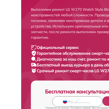
Выполняем ремонт LG W270 Watch Style Bla
неисправностей любой сложности. Проводи
поломки, заменяем неисправные детали и 
устройства. Используем оригинальные ил
запчасти, после ремонта выполняем прове
гарантию.
Официальный сервис
Гарантийное обслуживание
смарт-ча
Диагностика за наш счет,
ремонт по
Бесплатный выезд курьера
в день о
Срочный ремонт
смарт-часов LG W270
Бесплатная консультаци
Нажимая на кнопку "Оставить заявку" Вы соглашает