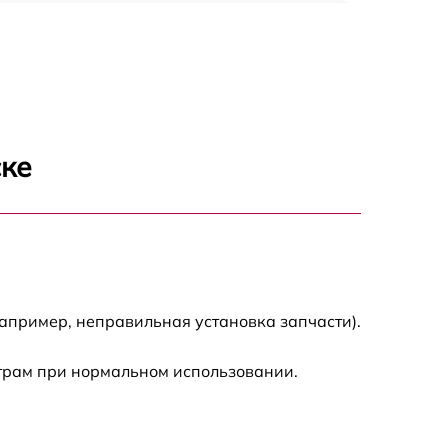
1500 р
1400 р
1200 р
ске
1200 р
1500 р
2000 р
апример, неправильная установка запчасти).
трам при нормальном использовании.