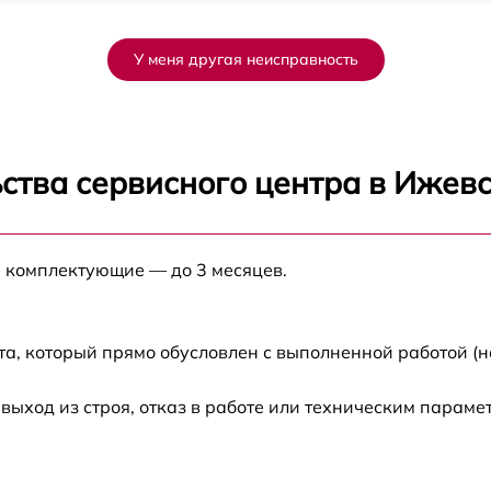
от 60 мин
У меня другая неисправность
от 60 мин
от 60 мин
ства сервисного центра в Ижев
от 60 мин
е комплектующие — до 3 месяцев.
от 60 мин
k
от 60 мин
та, который прямо обусловлен с выполненной работой (н
ход из строя, отказ в работе или техническим параме