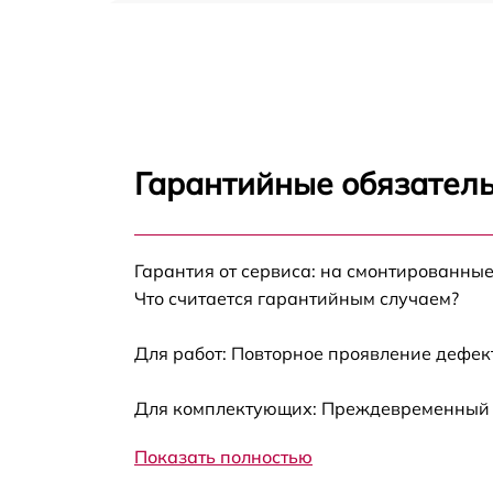
Замена аккумулятора LG W270 Watch Style
Black
Замена экрана LG W270 Watch Style Black
Замена шлейфа матрицы LG W270 Watch
Style Black
Гарантийные обязатель
Замена микрофона LG W270 Watch Style
Black
Замена кнопки включения LG W270 Watch
Гарантия от сервиса: на смонтированны
Style Black
Что считается гарантийным случаем?
Замена Bluetooth LG W270 Watch Style Blac
Для работ: Повторное проявление дефек
Для комплектующих: Преждевременный вы
Показать полностью