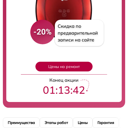
Скидка по
-20%
предварительной
записи на сайте
Цены на ремонт
Конец акции
01:13:40
Преимущества
Этапы работ
Цены
Гарантия
М