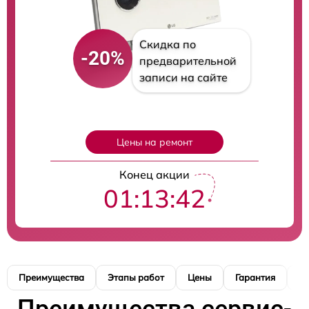
Скидка по
-20%
предварительной
записи на сайте
Цены на ремонт
Конец акции
01:13:41
Преимущества
Этапы работ
Цены
Гарантия
М