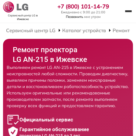
+7 (800) 101-14-79
Ежедневно с 9:00 до 21:00
Сервисный центр LG
в
Позвонить
мне утром
Ижевске
Сервисный центр LG
Каталог устройств
Ремонт П
Ремонт проектора
LG AN-215 в Ижевске
Выполняем ремонт LG AN-215 в Ижевске с устранением
неисправностей любой сложности. Проводим диагностику,
выявляем причины поломки, заменяем неисправные
детали и восстанавливаем работоспособность устройства.
Используем оригинальные или рекомендованные
производителем запчасти, после ремонта выполняем
проверку всех функций и предоставляем гарантию.
Официальный сервис
Гарантийное обслуживание
проектора LG AN-215 до 3 лет