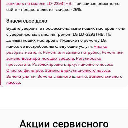
запчасть на модель LD-2293THB
. При заказе ремонта на
сайте - предоставляется скидка -25%.
Знаем свое дело
Будьте уверены в профессионализме наших мастеров - они
с уверенностью выполнят ремонт LG LD-2293THB. По
данным наших мастеров в Ижевске по ремонту LG,
наиболее востребованы следующие услуги:
Чистка
разбрызгивателя
,
Ремонт или замена патрубка
,
Ремонт или
замена дозатора моющих средств
,
Регулировка
прессостата
,
Разблокировка циркуляционного насоса
,
Очистка фильтров
,
Замена циркуляционного насоса
,
Замена улитки
,
Замена сливного шланга
,
Замена сливного
насоса
.
Акции сервисного