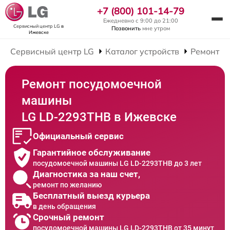
+7 (800) 101-14-79
Ежедневно с 9:00 до 21:00
Сервисный центр LG
в
Позвонить
мне утром
Ижевске
Сервисный центр LG
Каталог устройств
Ремонт П
Ремонт посудомоечной
машины
LG LD-2293THB в Ижевске
Официальный сервис
Гарантийное обслуживание
посудомоечной машины LG LD-2293THB до 3 лет
Диагностика за наш счет,
ремонт по желанию
Бесплатный выезд курьера
в день обращения
Срочный ремонт
посудомоечной машины LG LD-2293THB от 35 минут