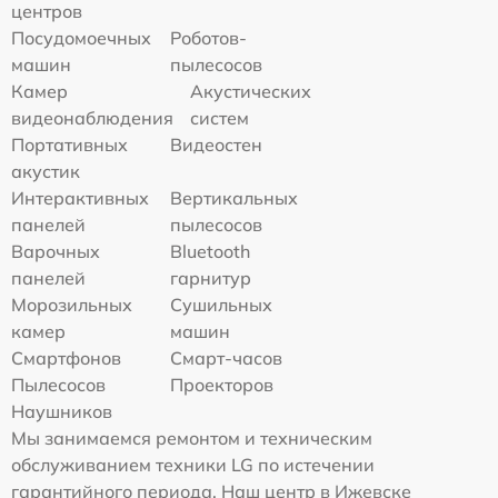
центров
Посудомоечных
Роботов-
машин
пылесосов
Камер
Акустических
видеонаблюдения
систем
Портативных
Видеостен
акустик
Интерактивных
Вертикальных
панелей
пылесосов
Варочных
Bluetooth
панелей
гарнитур
Морозильных
Сушильных
камер
машин
Смартфонов
Смарт-часов
Пылесосов
Проекторов
Наушников
Мы занимаемся ремонтом и техническим
обслуживанием техники LG по истечении
гарантийного периода. Наш центр в Ижевске