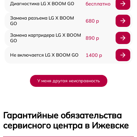
Диагностика LG X BOOM GO
бесплатно
Замена разъема LG X BOOM
680 р
GO
Замена картридера LG X BOOM
890 р
GO
Не включается LG X BOOM GO
1400 р
У меня другая неисправность
Гарантийные обязательства
сервисного центра в Ижевске