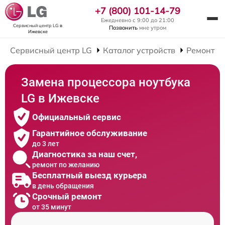
+7 (800) 101-14-79
Ежедневно с 9:00 до 21:00
Сервисный центр LG
в
Позвонить
мне утром
Ижевске
Сервисный центр LG
Каталог устройств
Ремонт Н
Замена процессора ноутбука
LG в Ижевске
Официальный сервис
Гарантийное обслуживание
до 3 лет
Диагностика за наш счет,
ремонт по желанию
Бесплатный выезд курьера
в день обращения
Срочный ремонт
от 35 минут