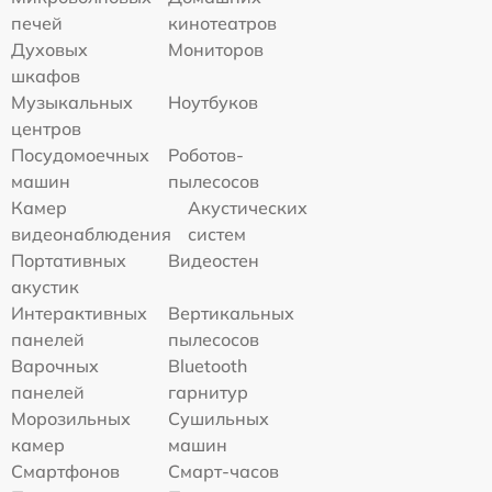
печей
кинотеатров
Духовых
Мониторов
шкафов
Музыкальных
Ноутбуков
центров
Посудомоечных
Роботов-
машин
пылесосов
Камер
Акустических
видеонаблюдения
систем
Портативных
Видеостен
акустик
Интерактивных
Вертикальных
панелей
пылесосов
Варочных
Bluetooth
панелей
гарнитур
Морозильных
Сушильных
камер
машин
Смартфонов
Смарт-часов