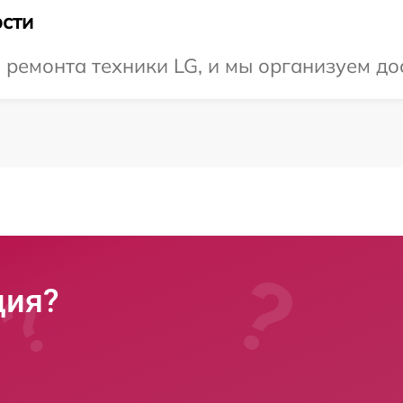
сти
емонта техники LG, и мы организуем дос
ция?