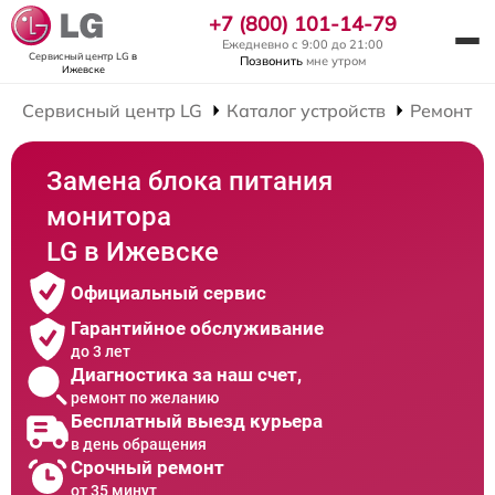
+7 (800) 101-14-79
Ежедневно с 9:00 до 21:00
Сервисный центр LG
в
Позвонить
мне утром
Ижевске
Сервисный центр LG
Каталог устройств
Ремонт М
Замена блока питания
монитора
LG в Ижевске
Официальный сервис
Гарантийное обслуживание
до 3 лет
Диагностика за наш счет,
ремонт по желанию
Бесплатный выезд курьера
в день обращения
Срочный ремонт
от 35 минут