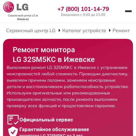
+7 (800) 101-14-79
Ежедневно с 9:00 до 21:00
Сервисный центр LG
в
Ижевске
Сервисный центр LG
Каталог устройств
Ремонт М
Ремонт монитора
LG 32SM5KC в Ижевске
Выполняем ремонт LG 32SM5KC в Ижевске с устранением
неисправностей любой сложности. Проводим диагностику,
выявляем причины поломки, заменяем неисправные
детали и восстанавливаем работоспособность устройства.
Используем оригинальные или рекомендованные
производителем запчасти, после ремонта выполняем
проверку всех функций и предоставляем гарантию.
Официальный сервис
Гарантийное обслуживание
монитора LG 32SM5KC до 3 лет