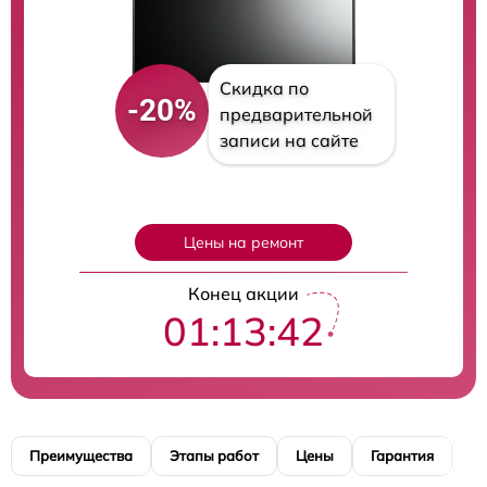
Скидка по
-20%
предварительной
записи на сайте
Цены на ремонт
Конец акции
01:13:41
Преимущества
Этапы работ
Цены
Гарантия
М