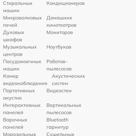
Стиральных
Кондиционеров
машин
Микроволновых
Домашних
печей
кинотеатров
Духовых
Мониторов
шкафов
Музыкальных
Ноутбуков
центров
Посудомоечных
Роботов-
машин
пылесосов
Камер
Акустических
видеонаблюдения
систем
Портативных
Видеостен
акустик
Интерактивных
Вертикальных
панелей
пылесосов
Варочных
Bluetooth
панелей
гарнитур
Морозильных
Сушильных