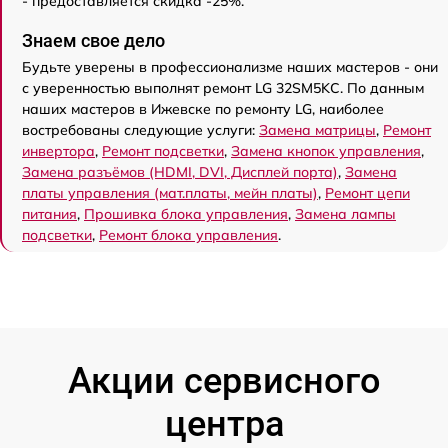
- предоставляется скидка -25%.
Знаем свое дело
Будьте уверены в профессионализме наших мастеров - они
с уверенностью выполнят ремонт LG 32SM5KC. По данным
наших мастеров в Ижевске по ремонту LG, наиболее
востребованы следующие услуги:
Замена матрицы
,
Ремонт
инвертора
,
Ремонт подсветки
,
Замена кнопок управления
,
Замена разъёмов (HDMI, DVI, Дисплей порта)
,
Замена
платы управления (мат.платы, мейн платы)
,
Ремонт цепи
питания
,
Прошивка блока управления
,
Замена лампы
подсветки
,
Ремонт блока управления
.
Акции сервисного
центра