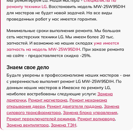
Мы ремонтируем LG. Наши мастера -
специалисты по
ремонту техники LG
. Восстановить модель MW-25W95DIH
для мастеров не будет новой задачей. На все виды
проведенных работ у нас имеется гарантия.
Минимальные сроки выполнения ремонта. Мы большая
сеть мастерских техники LG. Мы имеем более 20 тыс.
запчастей. И возможно на наших складах
уже имеется
запчасть на модель MW-25W95DIH
. При заказе ремонта
на сайте - предоставляется скидка -25%.
Знаем свое дело
Будьте уверены в профессионализме наших мастеров - они
с уверенностью выполнят ремонт LG MW-25W95DIH. По
данным наших мастеров в Ижевске по ремонту LG,
наиболее востребованы следующие услуги:
Замена
лампочки
,
Ремонт магнетрона
,
Ремонт механизма
открывания двери
,
Ремонт двигателя поддона
,
Замена
силового трансформатора
,
Замена блока управления
,
Ремонт переключателей режимов
,
Ремонт волновода
,
Замена вентилятора
,
Замена ТЭН
.