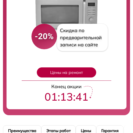
Скидка по
-20%
предварительной
записи на сайте
Цены на ремонт
Конец акции
01:13:40
Преимущества
Этапы работ
Цены
Гарантия
М