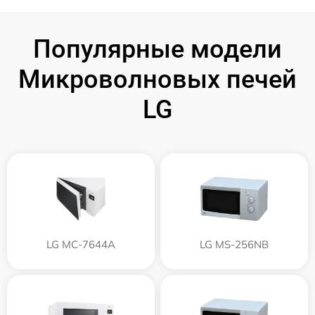
Популярные модели
Микроволновых печей
LG
LG MC-7644A
LG MS-256NB