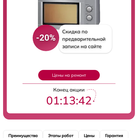
Скидка по
-20%
предварительной
записи на сайте
Цены на ремонт
Конец акции
01:13:40
Преимущества
Этапы работ
Цены
Гарантия
М