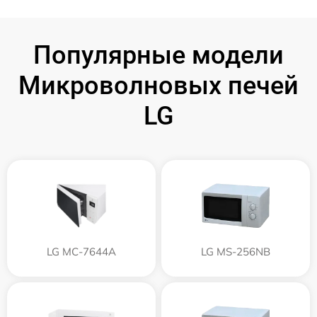
Популярные модели
Микроволновых печей
LG
LG MC-7644A
LG MS-256NB