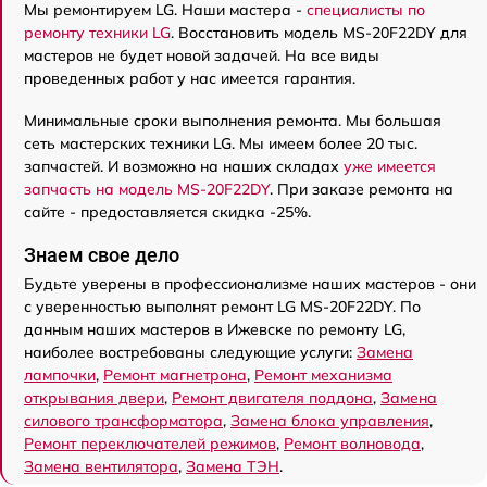
Мы ремонтируем LG. Наши мастера -
специалисты по
ремонту техники LG
. Восстановить модель MS-20F22DY для
мастеров не будет новой задачей. На все виды
проведенных работ у нас имеется гарантия.
Минимальные сроки выполнения ремонта. Мы большая
сеть мастерских техники LG. Мы имеем более 20 тыс.
запчастей. И возможно на наших складах
уже имеется
запчасть на модель MS-20F22DY
. При заказе ремонта на
сайте - предоставляется скидка -25%.
Знаем свое дело
Будьте уверены в профессионализме наших мастеров - они
с уверенностью выполнят ремонт LG MS-20F22DY. По
данным наших мастеров в Ижевске по ремонту LG,
наиболее востребованы следующие услуги:
Замена
лампочки
,
Ремонт магнетрона
,
Ремонт механизма
открывания двери
,
Ремонт двигателя поддона
,
Замена
силового трансформатора
,
Замена блока управления
,
Ремонт переключателей режимов
,
Ремонт волновода
,
Замена вентилятора
,
Замена ТЭН
.