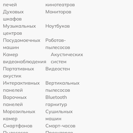
печей
кинотеатров
Духовых
Мониторов
шкафов
Музыкальных
Ноутбуков
центров
Посудомоечных
Роботов-
машин
пылесосов
Камер
Акустических
видеонаблюдения
систем
Портативных
Видеостен
акустик
Интерактивных
Вертикальных
панелей
пылесосов
Варочных
Bluetooth
панелей
гарнитур
Морозильных
Сушильных
камер
машин
Смартфонов
Смарт-часов
Пылесосов
Проекторов