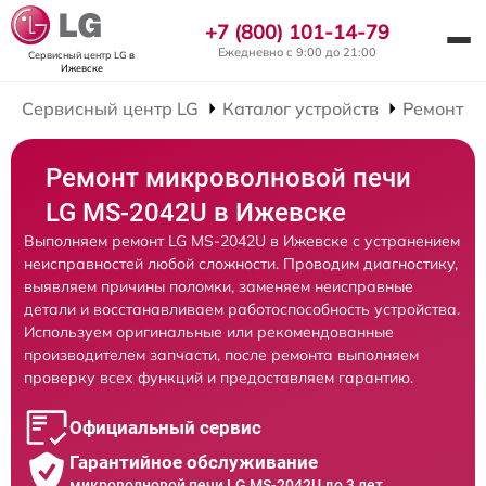
+7 (800) 101-14-79
Ежедневно с 9:00 до 21:00
Сервисный центр LG
в
Ижевске
Сервисный центр LG
Каталог устройств
Ремонт М
Ремонт микроволновой печи
LG MS-2042U в Ижевске
Выполняем ремонт LG MS-2042U в Ижевске с устранением
неисправностей любой сложности. Проводим диагностику,
выявляем причины поломки, заменяем неисправные
детали и восстанавливаем работоспособность устройства.
Используем оригинальные или рекомендованные
производителем запчасти, после ремонта выполняем
проверку всех функций и предоставляем гарантию.
Официальный сервис
Гарантийное обслуживание
микроволновой печи LG MS-2042U до 3 лет