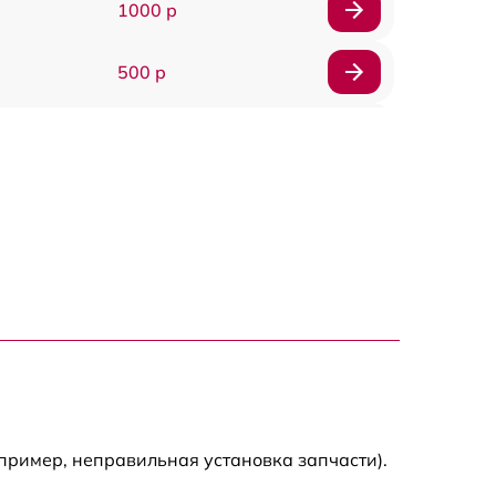
1000 р
500 р
500 р
450 р
500 р
500 р
500 р
500 р
пример, неправильная установка запчасти).