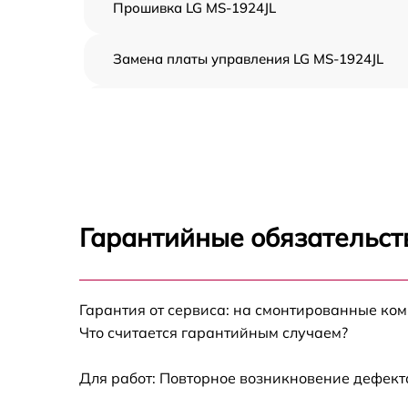
Прошивка LG MS-1924JL
Замена платы управления LG MS-1924JL
Ремонт платы управления (восстановление)
LG MS-1924JL
Замена датчиков LG MS-1924JL
Замена вентилятора LG MS-1924JL
Гарантийные обязательст
Ремонт магнетрона LG MS-1924JL
Гарантия от сервиса: на смонтированные ко
Ремонт волновода LG MS-1924JL
Что считается гарантийным случаем?
Ремонт переключателей режимов LG MS-
1924JL
Для работ: Повторное возникновение дефект