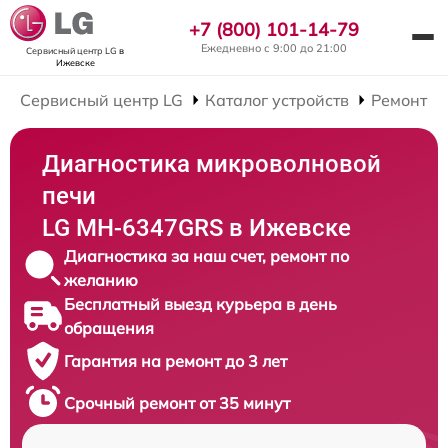
+7 (800) 101-14-79
Ежедневно с 9:00 до 21:00
Сервисный центр LG
в
Ижевске
Сервисный центр LG
Каталог устройств
Ремонт М
Диагностика микроволновой
печи
LG MH-6347GRS в Ижевске
Диагностика за наш счет, ремонт по
желанию
Бесплатный выезд курьера в день
обращения
Гарантия на ремонт до 3 лет
Срочный ремонт от 35 минут