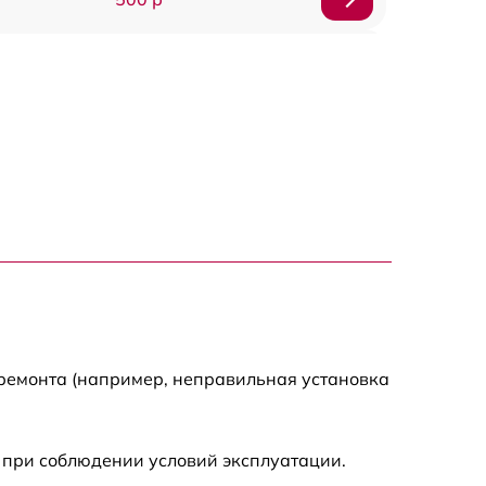
500 р
450 р
500 р
500 р
500 р
500 р
 ремонта (например, неправильная установка
590 р
 при соблюдении условий эксплуатации.
900 р