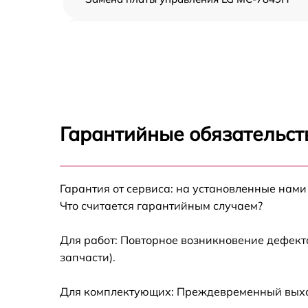
Ремонт платы управления (восстановление)
LG MC-7849H
Замена датчиков LG MC-7849H
Замена вентилятора LG MC-7849H
Гарантийные обязательст
Ремонт магнетрона LG MC-7849H
Гарантия от сервиса: на установленные нами
Ремонт волновода LG MC-7849H
Что считается гарантийным случаем?
Ремонт переключателей режимов LG MC-
7849H
Для работ: Повторное возникновение дефект
запчасти).
Замена блока управления LG MC-7849H
Для комплектующих: Преждевременный выход 
Замена силового трансформатора LG MC-