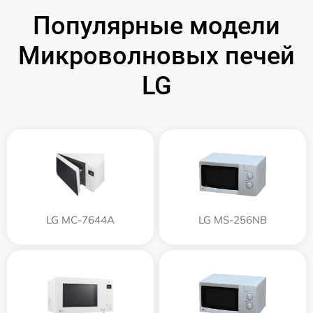
Популярные модели
Микроволновых печей
LG
LG MC-7644A
LG MS-256NB