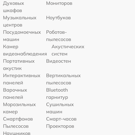
Духовых
Мониторов
шкафов
Музыкальных
Ноутбуков
центров
Посудомоечных
Роботов-
машин
пылесосов
Камер
Акустических
видеонаблюдения
систем
Портативных
Видеостен
акустик
Интерактивных
Вертикальных
панелей
пылесосов
Варочных
Bluetooth
панелей
гарнитур
Морозильных
Сушильных
камер
машин
Смартфонов
Смарт-часов
Пылесосов
Проекторов
Наушников