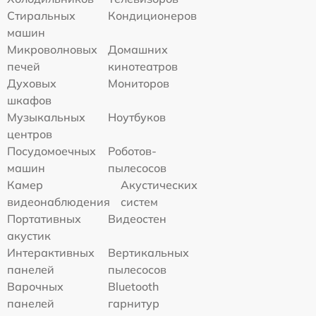
Стиральных
Кондиционеров
машин
Микроволновых
Домашних
печей
кинотеатров
Духовых
Мониторов
шкафов
Музыкальных
Ноутбуков
центров
Посудомоечных
Роботов-
машин
пылесосов
Камер
Акустических
видеонаблюдения
систем
Портативных
Видеостен
акустик
Интерактивных
Вертикальных
панелей
пылесосов
Варочных
Bluetooth
панелей
гарнитур