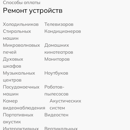
Способы оплаты
Ремонт устройств
Холодильников
Телевизоров
Стиральных
Кондиционеров
машин
Микроволновых
Домашних
печей
кинотеатров
Духовых
Мониторов
шкафов
Музыкальных
Ноутбуков
центров
Посудомоечных
Роботов-
машин
пылесосов
Камер
Акустических
видеонаблюдения
систем
Портативных
Видеостен
акустик
Интерактивных
Вертикальных