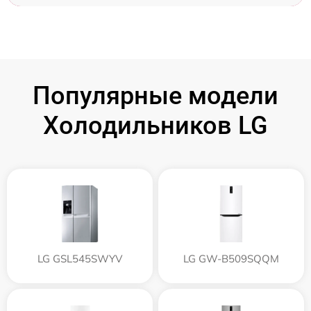
Популярные модели
Холодильников LG
LG GSL545SWYV
LG GW-B509SQQM