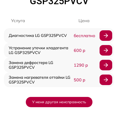
GSP325PVCV
Услуга
Цена
Диагностика LG GSP325PVCV
бесплатно
Устранение утечки хладагента
600 р
LG GSP325PVCV
Замена дефростера LG
1290 р
GSP325PVCV
Замена нагревателя оттайки LG
500 р
GSP325PVCV
У меня другая неисправность