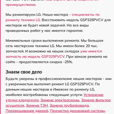
преимуществами
.
Мы ремонтируем LG. Наши мастера -
специалисты по
ремонту техники LG
. Восстановить модель GSP325PVCV для
мастеров не будет новой задачей. На все виды
проведенных работ у нас имеется гарантия.
Минимальные сроки выполнения ремонта. Мы большая
сеть мастерских техники LG. Мы имеем более 20 тыс.
запчастей. И возможно на наших складах
уже имеется
запчасть на модель GSP325PVCV
. При заказе ремонта на
сайте - предоставляется скидка -25%.
Знаем свое дело
Будьте уверены в профессионализме наших мастеров - они
с уверенностью выполнят ремонт LG GSP325PVCV. По
данным наших мастеров в Ижевске по ремонту LG,
наиболее востребованы следующие услуги:
Устранение
утечки хладагента
,
Замена электросхемы
,
Замена фильтра
осушителя
,
Замена ТЭН
,
Замена трубопровода
,
Перевешивание дверей
,
Прочистка дренажной системы
,