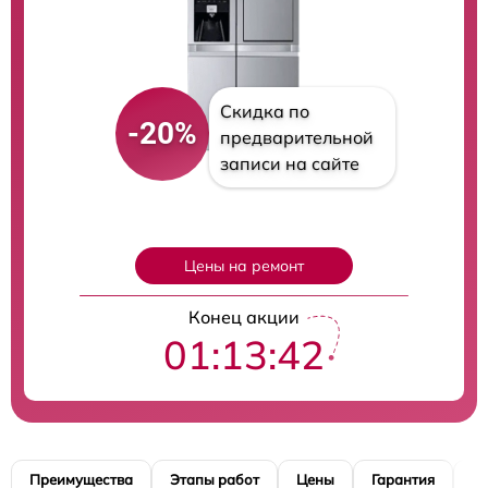
Скидка по
-20%
предварительной
записи на сайте
Цены на ремонт
Конец акции
01:13:40
Преимущества
Этапы работ
Цены
Гарантия
М