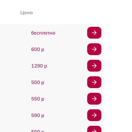
Цена
бесплатно
600 р
1290 р
500 р
550 р
590 р
500 р