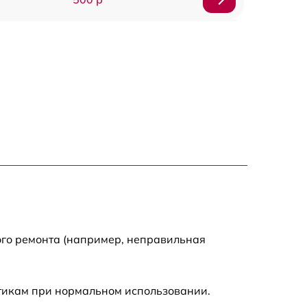
650 р
500 р
650 р
710 р
590 р
650 р
ого ремонта (например, неправильная
800 р
стикам при нормальном использовании.
450 р