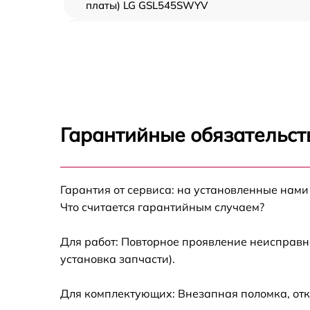
платы) LG GSL545SWYV
Ремонт/замена датчика температуры LG
GSL545SWYV
Замена термостата LG GSL545SWYV
Замена усилителей LG GSL545SWYV
Гарантийные обязательст
Замена таймера LG GSL545SWYV
Гарантия от сервиса: на установленные нами
Замена электросхемы LG GSL545SWYV
Что считается гарантийным случаем?
Ремонт испарителя LG GSL545SWYV
Для работ: Повторное проявление неисправн
установка запчасти).
Устранение засора трубопровода LG
GSL545SWYV
Для комплектующих: Внезапная поломка, отк
Ремонт датчика морозильного отделения L