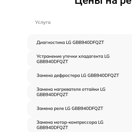
Цены на р
Услуга
Диагностика LG GBB940DFQZT
Устранение утечки хладагента LG
GBB940DFQZT
Замена дефростера LG GBB940DFQZT
Замена нагревателя оттайки LG
GBB940DFQZT
Замена реле LG GBB940DFQZT
Замена мотор-компрессора LG
GBB940DFQZT