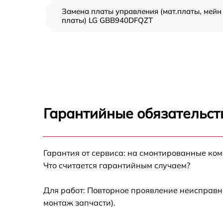
Замена платы управления (мат.платы, мейн
платы) LG GBB940DFQZT
Ремонт/замена датчика температуры LG
GBB940DFQZT
Замена термостата LG GBB940DFQZT
Замена усилителей LG GBB940DFQZT
Гарантийные обязательст
Замена таймера LG GBB940DFQZT
Гарантия от сервиса: на смонтированные ко
Замена электросхемы LG GBB940DFQZT
Что считается гарантийным случаем?
Ремонт испарителя LG GBB940DFQZT
Для работ: Повторное проявление неисправн
монтаж запчасти).
Устранение засора трубопровода LG
GBB940DFQZT