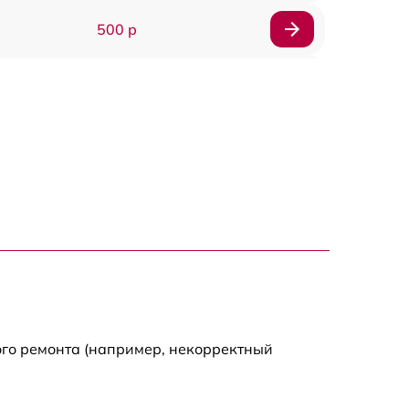
500 р
650 р
500 р
650 р
710 р
590 р
650 р
ого ремонта (например, некорректный
800 р