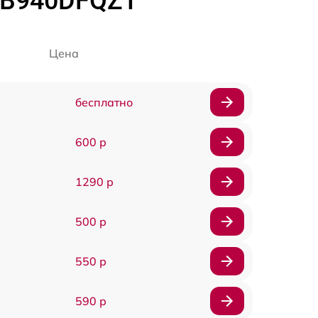
BB940DFQZT
Цена
бесплатно
600 р
1290 р
500 р
550 р
590 р