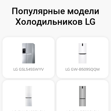
Популярные модели
Холодильников LG
LG GSL545SWYV
LG GW-B509SQQM