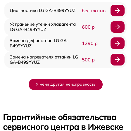
Диагностика LG GA-B499YYUZ
бесплатно
Устранение утечки хладагента
600 р
LG GA-B499YYUZ
Замена дефростера LG GA-
1290 р
B499YYUZ
Замена нагревателя оттайки LG
500 р
GA-B499YYUZ
У меня другая неисправность
Гарантийные обязательства
сервисного центра в Ижевске