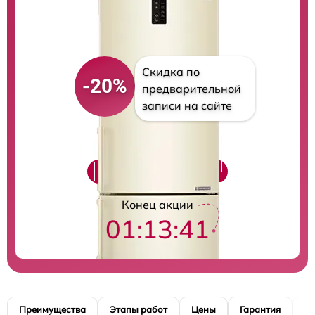
Скидка по
-20%
предварительной
записи на сайте
Цены на ремонт
Конец акции
01:13:40
Преимущества
Этапы работ
Цены
Гарантия
М