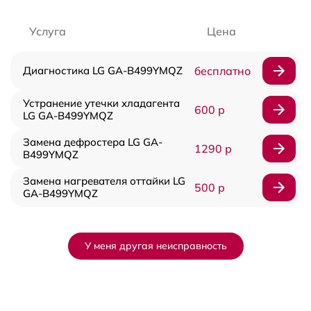
Услуга
Цена
Диагностика LG GA-B499YMQZ
бесплатно
Устранение утечки хладагента
600 р
LG GA-B499YMQZ
Замена дефростера LG GA-
1290 р
B499YMQZ
Замена нагревателя оттайки LG
500 р
GA-B499YMQZ
У меня другая неисправность