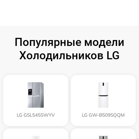
Популярные модели
Холодильников LG
LG GSL545SWYV
LG GW-B509SQQM