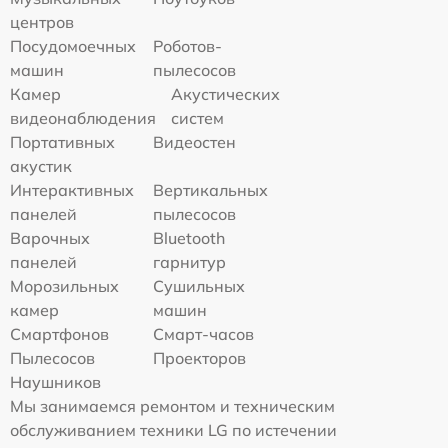
центров
Посудомоечных
Роботов-
машин
пылесосов
Камер
Акустических
видеонаблюдения
систем
Портативных
Видеостен
акустик
Интерактивных
Вертикальных
панелей
пылесосов
Варочных
Bluetooth
панелей
гарнитур
Морозильных
Сушильных
камер
машин
Смартфонов
Смарт-часов
Пылесосов
Проекторов
Наушников
Мы занимаемся ремонтом и техническим
обслуживанием техники LG по истечении