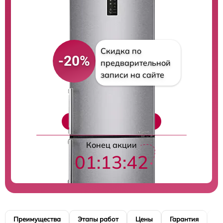
Скидка по
-20%
предварительной
записи на сайте
Цены на ремонт
Конец акции
01:13:41
Преимущества
Этапы работ
Цены
Гарантия
М