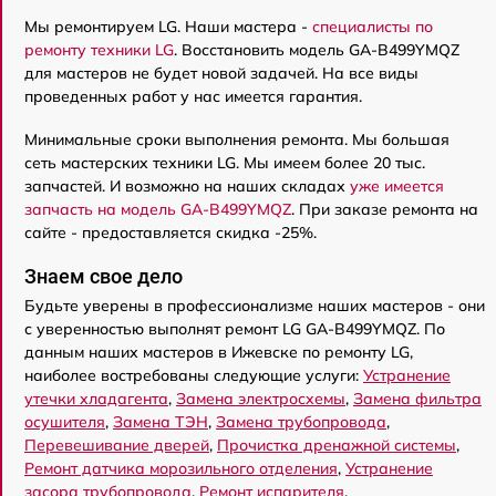
Мы ремонтируем LG. Наши мастера -
специалисты по
ремонту техники LG
. Восстановить модель GA-B499YMQZ
для мастеров не будет новой задачей. На все виды
проведенных работ у нас имеется гарантия.
Минимальные сроки выполнения ремонта. Мы большая
сеть мастерских техники LG. Мы имеем более 20 тыс.
запчастей. И возможно на наших складах
уже имеется
запчасть на модель GA-B499YMQZ
. При заказе ремонта на
сайте - предоставляется скидка -25%.
Знаем свое дело
Будьте уверены в профессионализме наших мастеров - они
с уверенностью выполнят ремонт LG GA-B499YMQZ. По
данным наших мастеров в Ижевске по ремонту LG,
наиболее востребованы следующие услуги:
Устранение
утечки хладагента
,
Замена электросхемы
,
Замена фильтра
осушителя
,
Замена ТЭН
,
Замена трубопровода
,
Перевешивание дверей
,
Прочистка дренажной системы
,
Ремонт датчика морозильного отделения
,
Устранение
засора трубопровода
,
Ремонт испарителя
.