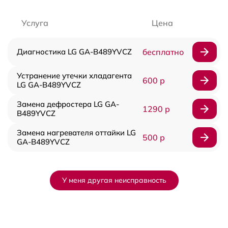
Услуга
Цена
Диагностика LG GA-B489YVCZ
бесплатно
Устранение утечки хладагента
600 р
LG GA-B489YVCZ
Замена дефростера LG GA-
1290 р
B489YVCZ
Замена нагревателя оттайки LG
500 р
GA-B489YVCZ
У меня другая неисправность