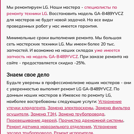
Мы ремонтируем LG. Наши мастера -
специалисты по
ремонту техники LG
. Восстановить модель GA-B489YVCZ
для мастеров не будет новой задачей. На все виды
проведенных работ у нас имеется гарантия.
Минимальные сроки выполнения ремонта. Мы большая
сеть мастерских техники LG. Мы имеем более 20 тыс.
запчастей. И возможно на наших складах
уже имеется
запчасть на модель GA-B489YVCZ
. При заказе ремонта на
сайте - предоставляется скидка -25%.
Знаем свое дело
Будьте уверены в профессионализме наших мастеров - они
с уверенностью выполнят ремонт LG GA-B489YVCZ. По
данным наших мастеров в Ижевске по ремонту LG,
наиболее востребованы следующие услуги:
Устранение
утечки хладагента
,
Замена электросхемы
,
Замена фильтра
осушителя
,
Замена ТЭН
,
Замена трубопровода
,
Перевешивание дверей
,
Прочистка дренажной системы
,
Ремонт датчика морозильного отделения
,
Устранение
засора трубопровода
,
Ремонт испарителя
.