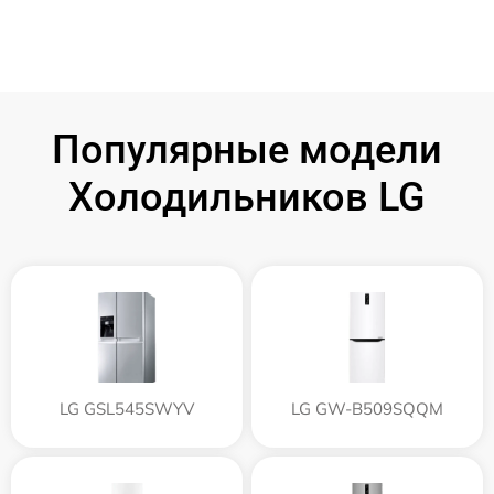
Популярные модели
Холодильников LG
LG GSL545SWYV
LG GW-B509SQQM