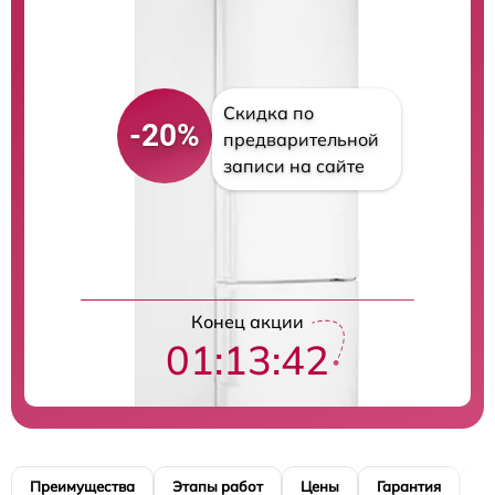
Скидка по
-20%
предварительной
записи на сайте
Цены на ремонт
Конец акции
01:13:41
Преимущества
Этапы работ
Цены
Гарантия
М