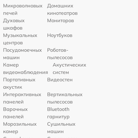
Микроволновых
Домашних
печей
кинотеатров
Духовых
Мониторов
шкафов
Музыкальных
Ноутбуков
центров
Посудомоечных
Роботов-
машин
пылесосов
Камер
Акустических
видеонаблюдения
систем
Портативных
Видеостен
акустик
Интерактивных
Вертикальных
панелей
пылесосов
Варочных
Bluetooth
панелей
гарнитур
Морозильных
Сушильных
камер
машин