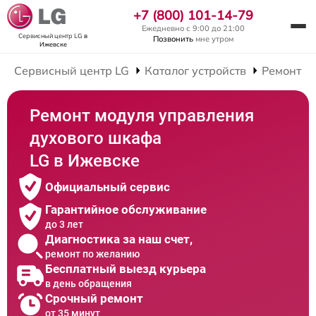
+7 (800) 101-14-79
Ежедневно с 9:00 до 21:00
Сервисный центр LG
в
Позвонить
мне утром
Ижевске
Сервисный центр LG
Каталог устройств
Ремонт Д
Ремонт модуля управления
духового шкафа
LG в Ижевске
Официальный сервис
Гарантийное обслуживание
до 3 лет
Диагностика за наш счет,
ремонт по желанию
Бесплатный выезд курьера
в день обращения
Срочный ремонт
от 35 минут