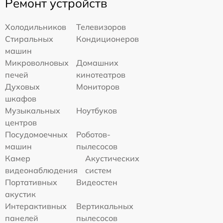
Ремонт устройств
Холодильников
Телевизоров
Стиральных
Кондиционеров
машин
Микроволновых
Домашних
печей
кинотеатров
Духовых
Мониторов
шкафов
Музыкальных
Ноутбуков
центров
Посудомоечных
Роботов-
машин
пылесосов
Камер
Акустических
видеонаблюдения
систем
Портативных
Видеостен
акустик
Интерактивных
Вертикальных
панелей
пылесосов